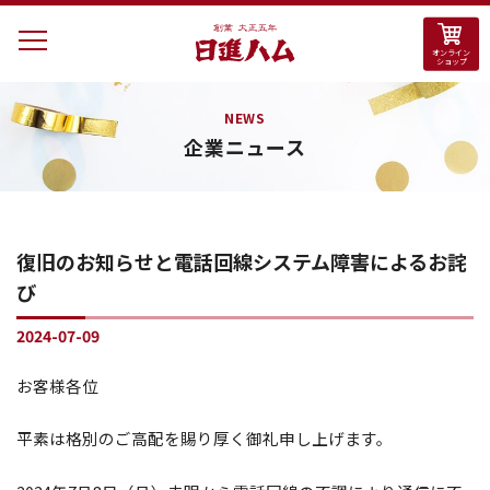
オンライン
ショップ
日進畜産
工業株式
NEWS
企業ニュース
会社＜日
進ハム＞
復旧のお知らせと電話回線システム障害によるお詫
び
2024-07-09
お客様各位
平素は格別のご高配を賜り厚く御礼申し上げます。