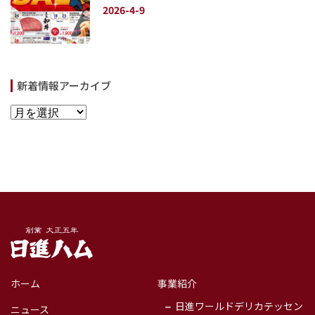
2026-4-9
新着情報アーカイブ
日進畜産工業株
ホーム
事業紹介
式会社＜日進ハ
日進ワールドデリカテッセン
ム＞
ニュース