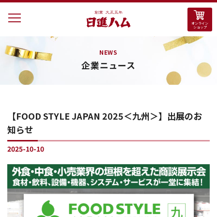
オンライン
ショップ
日進畜産
工業株式
NEWS
企業ニュース
会社＜日
進ハム＞
【FOOD STYLE JAPAN 2025＜九州＞】出展のお
知らせ
2025-10-10