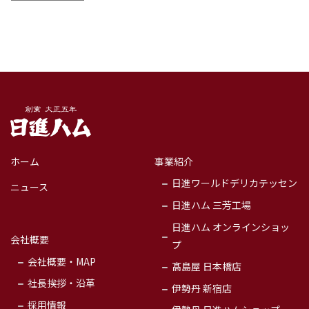
日進畜産工業株
ホーム
事業紹介
式会社＜日進ハ
日進ワールドデリカテッセン
ム＞
ニュース
日進ハム 三芳工場
日進ハム オンラインショッ
会社概要
プ
会社概要・MAP
髙島屋 日本橋店
社長挨拶・沿革
伊勢丹 新宿店
採用情報